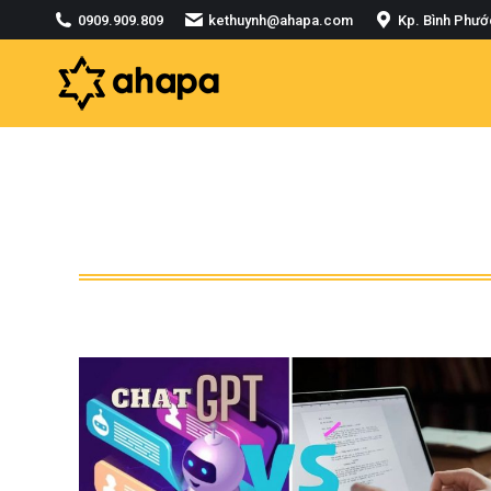
0909.909.809
kethuynh@ahapa.com
Kp. Bình Phướ