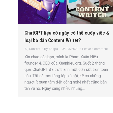
ChatGPT liệu có ngày có thể cướp việc &
loại bỏ dân Content Writer?
AI
,
Content
By
Ahapa
05/03/2023
Leave a comment
Xin chào các bạn, mình là Phạm Xuân Hiếu,
founder & CEO của Xuanhieu.org. Suốt 2 tháng
qua, ChatGPT đã trở thành một cơn sốt trên toàn
cầu. Tất cả mọi tầng lớp xã hội, kể cả những
người ít quan tâm đến công nghệ nhất cũng bàn
tán về nó. Ngày càng nhiều những…