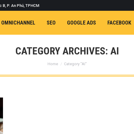
c B, P. An Phú, TPHCM
OMNICHANNEL
SEO
GOOGLE ADS
FACEBOOK
CATEGORY ARCHIVES:
AI
You are here:
Home
Category "AI"